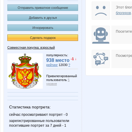
Annastasiay
Annet1
Этот блог
Отправить приватное сообщение
блогеров
.
Добавить в друзья
Игнорировать
CTREKOZZZA
Choly
Посетит
Сделать подарок
Совместная покупка: взрослый
Fifo25
Irisko
популярность:
Посмотре
-1 ↓
938 место
рейтинг
12030
?
Привилегированный
пользователь
5
Lelyann
Lenic
уровня
Статистика портрета:
MIX-2-MISS
Mora
сейчас просматривают портрет - 0
зарегистрированные пользователи
посетившие портрет за 7 дней - 1